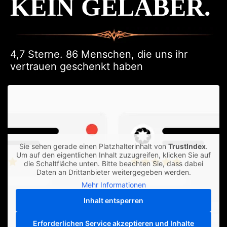
KEIN GELABER.
4,7 Sterne. 86 Menschen, die uns ihr
vertrauen geschenkt haben
Sie sehen gerade einen Platzhalterinhalt von
TrustIndex
.
Um auf den eigentlichen Inhalt zuzugreifen, klicken Sie auf
die Schaltfläche unten. Bitte beachten Sie, dass dabei
Daten an Drittanbieter weitergegeben werden.
Mehr Informationen
Inhalt entsperren
Erforderlichen Service akzeptieren und Inhalte